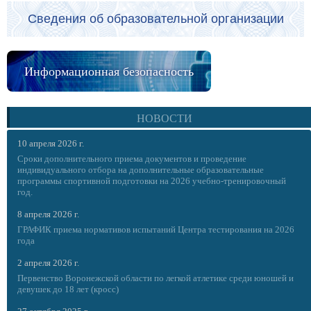
Сведения об образовательной организации
Информационная безопасность
НОВОСТИ
10 апреля 2026 г.
Сроки дополнительного приема документов и проведение
индивидуального отбора на дополнительные образовательные
программы спортивной подготовки на 2026 учебно-тренировочный
год.
8 апреля 2026 г.
ГРАФИК приема нормативов испытаний Центра тестирования на 2026
года
2 апреля 2026 г.
Первенство Воронежской области по легкой атлетике среди юношей и
девушек до 18 лет (кросс)