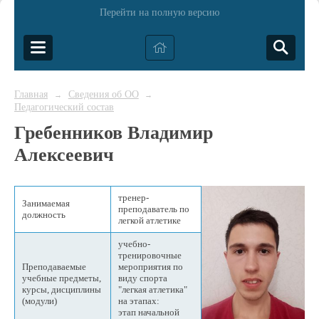
Перейти на полную версию
Главная
Сведения об ОО
→
→
Педагогический состав
Гребенников Владимир
Алексеевич
тренер-
Занимаемая
преподаватель по
должность
легкой атлетике
учебно-
тренировочные
Преподаваемые
мероприятия по
учебные предметы,
виду спорта
курсы, дисциплины
"легкая атлетика"
(модули)
на этапах:
этап начальной