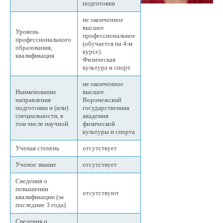
подготовки
не оконченное
высшее
Уровень
профессиональное
профессионального
(обучается на 4-м
образования,
курсе).
квалификация
Физическая
культура и спорт.
не оконченное
Наименование
высшее.
направления
Воронежский
подготовки и (или)
государственная
специальности, в
академия
том числе научной
физической
культуры и спорта
Ученая степень
отсутствует
Ученое звание
отсутствует
Сведения о
повышении
отсутствуют
квалификации (за
последние 3 года)
Сведения о