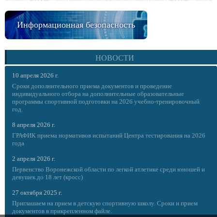
Информационная безопасность
НОВОСТИ
10 апреля 2026 г.
Сроки дополнительного приема документов и проведение
индивидуального отбора на дополнительные образовательные
программы спортивной подготовки на 2026 учебно-тренировочный
год.
8 апреля 2026 г.
ГРАФИК приема нормативов испытаний Центра тестирования на 2026
года
2 апреля 2026 г.
Первенство Воронежской области по легкой атлетике среди юношей и
девушек до 18 лет (кросс)
27 октября 2025 г.
Приглашаем на прием в детскую спортивную школу. Сроки и прием
документов в прикрепленном файле.