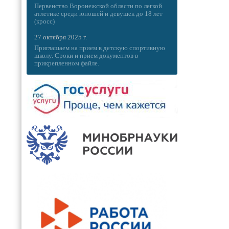
Первенство Воронежской области по легкой
атлетике среди юношей и девушек до 18 лет
(кросс)
27 октября 2025 г.
Приглашаем на прием в детскую спортивную
школу. Сроки и прием документов в
прикрепленном файле.