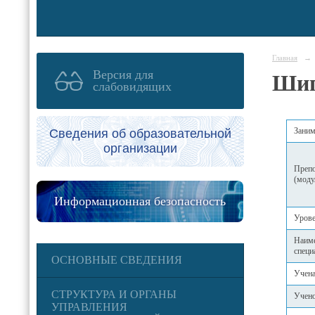
Главная
→
Версия для
Шиг
слабовидящих
Заним
Сведения об образовательной
организации
Препо
(моду
Информационная безопасность
Урове
Наиме
специ
ОСНОВНЫЕ СВЕДЕНИЯ
Учена
СТРУКТУРА И ОРГАНЫ
Учено
УПРАВЛЕНИЯ