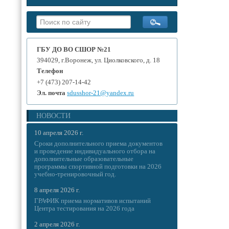
ГБУ ДО ВО СШОР №21
394029, г.Воронеж, ул. Циолковского, д. 18
Телефон
+7 (473) 207-14-42
Эл. почта
sdusshor-21@yandex.ru
НОВОСТИ
10 апреля 2026 г.
Сроки дополнительного приема документов
и проведение индивидуального отбора на
дополнительные образовательные
программы спортивной подготовки на 2026
учебно-тренировочный год.
8 апреля 2026 г.
ГРАФИК приема нормативов испытаний
Центра тестирования на 2026 года
2 апреля 2026 г.