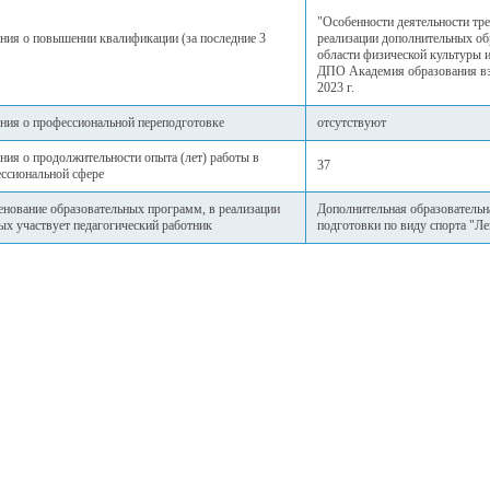
"Особенности деятельности тре
ния о повышении квалификации (за последние 3
реализации дополнительных об
области физической культуры 
ДПО Академия образования вз
2023 г.
ния о профессиональной переподготовке
отсутствуют
ния о продолжительности опыта (лет) работы в
37
ссиональной сфере
нование образовательных программ, в реализации
Дополнительная образовательн
ых участвует педагогический работник
подготовки по виду спорта "Ле