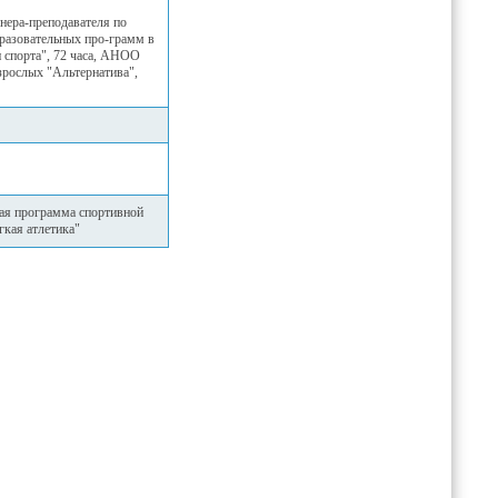
нера-преподавателя по
разовательных про-грамм в
и спорта", 72 часа, АНОО
рослых "Альтернатива",
ая программа спортивной
гкая атлетика"