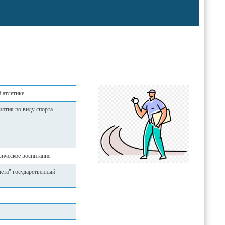
й атлетике
ятия по виду спорта
ическое воспитание.
ета" государственный