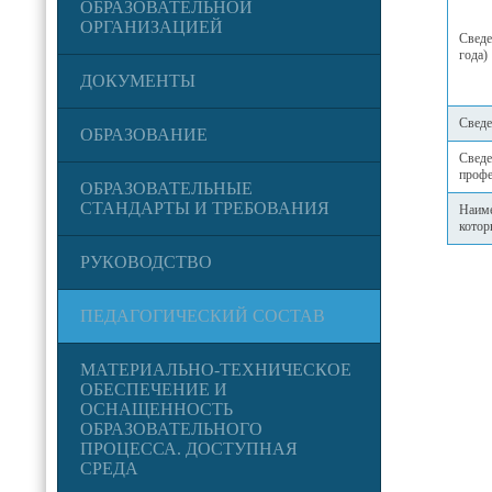
ОБРАЗОВАТЕЛЬНОЙ
ОРГАНИЗАЦИЕЙ
Сведе
года)
ДОКУМЕНТЫ
Сведе
ОБРАЗОВАНИЕ
Сведе
профе
ОБРАЗОВАТЕЛЬНЫЕ
СТАНДАРТЫ И ТРЕБОВАНИЯ
Наиме
котор
РУКОВОДСТВО
ПЕДАГОГИЧЕСКИЙ СОСТАВ
МАТЕРИАЛЬНО-ТЕХНИЧЕСКОЕ
ОБЕСПЕЧЕНИЕ И
ОСНАЩЕННОСТЬ
ОБРАЗОВАТЕЛЬНОГО
ПРОЦЕССА. ДОСТУПНАЯ
СРЕДА