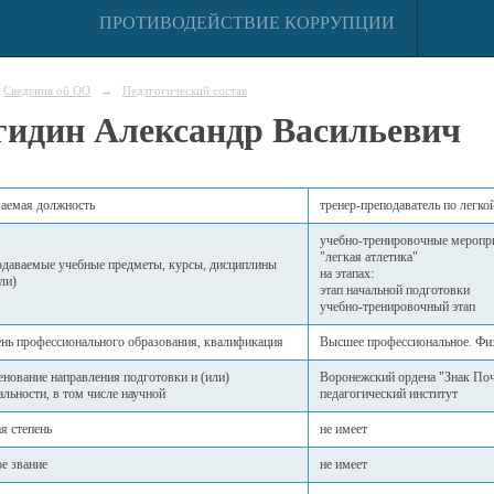
ПРОТИВОДЕЙСТВИЕ КОРРУПЦИИ
Сведения об ОО
→
Педагогический состав
идин Александр Васильевич
аемая должность
тренер-преподаватель по легко
учебно-тренировочные меропри
"легкая атлетика"
даваемые учебные предметы, курсы, дисциплины
на этапах:
ли)
этап начальной подготовки
учебно-тренировочный этап
нь профессионального образования, квалификация
Высшее профессиональное. Физ
нование направления подготовки и (или)
Воронежский ордена "Знак Поч
альности, в том числе научной
педагогический институт
я степень
не имеет
е звание
не имеет